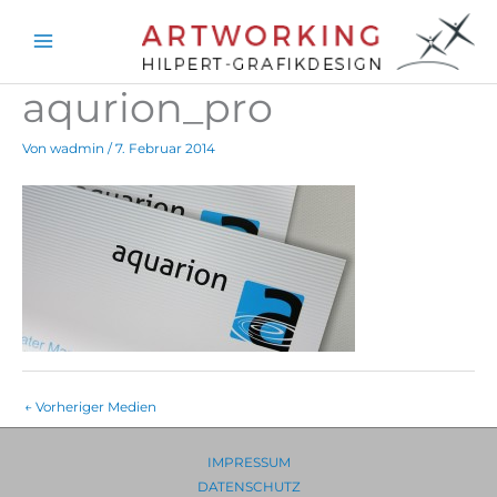
Zum
Inhalt
springen
aqurion_pro
Von
wadmin
/
7. Februar 2014
←
Vorheriger Medien
IMPRESSUM
DATENSCHUTZ