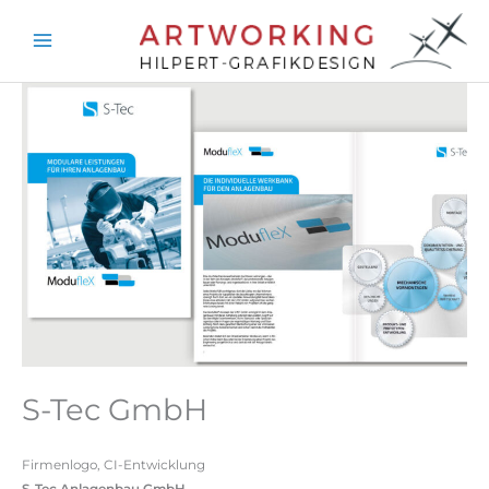
Zum
Inhalt
springen
S-Tec GmbH
Firmenlogo, CI-Entwicklung